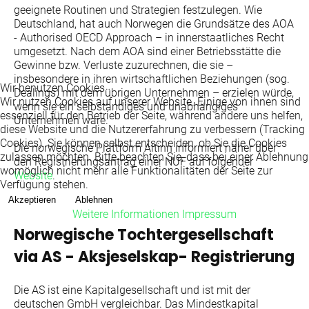
geeignete Routinen und Strategien festzulegen. Wie
Deutschland, hat auch Norwegen die Grundsätze des AOA
-
Authorised OECD Approach
– in innerstaatliches Recht
umgesetzt. Nach dem AOA sind einer Betriebsstätte die
Gewinne bzw. Verluste zuzurechnen, die sie –
insbesondere in ihren wirtschaftlichen Beziehungen (sog.
Wir benutzen Cookies
Dealings
) mit dem übrigen Unternehmen – erzielen würde,
Wir nutzen Cookies auf unserer Website. Einige von ihnen sind
wenn sie ein selbständiges und unabhängiges
essenziell für den Betrieb der Seite, während andere uns helfen,
Unternehmen wäre.
diese Website und die Nutzererfahrung zu verbessern (Tracking
Cookies). Sie können selbst entscheiden, ob Sie die Cookies
Die norwegische Plattform Altinn informiert näher über
zulassen möchten. Bitte beachten Sie, dass bei einer Ablehnung
den Registrierungsantrag einer NUF auf folgender
womöglich nicht mehr alle Funktionalitäten der Seite zur
Website
.
Verfügung stehen.
Akzeptieren
Ablehnen
Weitere Informationen
Impressum
Norwegische Tochtergesellschaft
via AS -
Aksjeselskap- Registrierung
Die AS ist eine Kapitalgesellschaft und ist mit der
deutschen GmbH vergleichbar. Das Mindestkapital