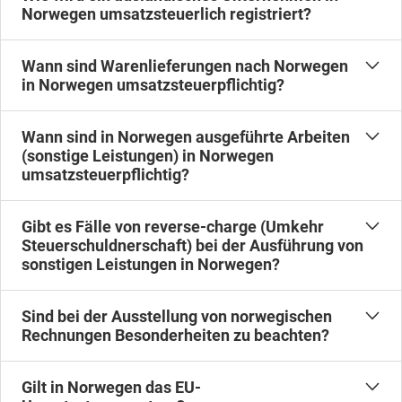
Norwegen umsatzsteuerlich registriert?
Die Registrierung erfolgt zweistufig: Im ersten
Wann sind Warenlieferungen nach Norwegen
Schritt ist das ausländische Unternehmen im
in Norwegen umsatzsteuerpflichtig?
norwegischen Unternehmensregister als
Regelmäßig führen DDP- Lieferungen (Incoterm)
sogenannte "NUF" einzutragen. Im zweiten Schritt
Wann sind in Norwegen ausgeführte Arbeiten
dazu, dass der Lieferant in Norwegen
erfolgt der Eintrag in das norwegische
(sonstige Leistungen) in Norwegen
umsatzsteuerpflichtige Umsätze ausführt. Zudem
umsatzsteuerpflichtig?
Umsatzsteuerregister.
können aber auch weitere Umstände dazu führen,
Regelmäßig führen in Norwegen ausgeführte
dass der Umsatz in Norwegen
Gibt es Fälle von reverse-charge (Umkehr
Arbeiten dazu, dass der betreffende Umsatz in
Steuerschuldnerschaft) bei der Ausführung von
umsatzsteuerpflichtig wird.
Norwegen umsatzsteuerpflichtig wird. Eine
sonstigen Leistungen in Norwegen?
Ausnahme kann z. B. gegeben sein, falls es sich
In bestimmten Fällen von „sonstiger Leistung“
um „fernlieferbare Leistungen“ handelt.
Sind bei der Ausstellung von norwegischen
greift in Norwegen eine reverse-charge (also
Rechnungen Besonderheiten zu beachten?
Umkehr der Steuerschuldnerschaft) Regelung.
Ja, bei der Ausstellung von norwegischen
Voraussetzung hierfür ist u. a., dass eine
Gilt in Norwegen das EU-
Rechnungen sind eine Reihe von Besonderheiten