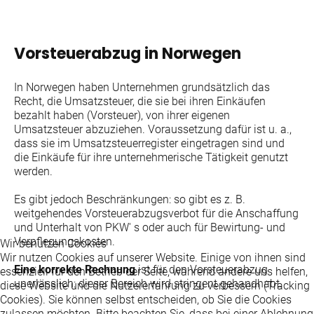
Vorsteuerabzug in Norwegen
In Norwegen haben Unternehmen grundsätzlich das
Recht, die Umsatzsteuer, die sie bei ihren Einkäufen
bezahlt haben (Vorsteuer), von ihrer eigenen
Umsatzsteuer abzuziehen. Voraussetzung dafür ist u. a.,
dass sie im Umsatzsteuerregister eingetragen sind und
die Einkäufe für ihre unternehmerische Tätigkeit genutzt
werden.
Es gibt jedoch Beschränkungen: so gibt es z. B.
weitgehendes Vorsteuerabzugsverbot für die Anschaffung
und Unterhalt von PKW' s oder auch für Bewirtung- und
Verpflegungskosten.
Wir benutzen Cookies
Wir nutzen Cookies auf unserer Website. Einige von ihnen sind
Eine korrekte Rechnung
ist für den Vorsteuerabzug
essenziell für den Betrieb der Seite, während andere uns helfen,
unerlässlich: dieser Bereich wird stringent gehandhabt.
diese Website und die Nutzererfahrung zu verbessern (Tracking
Cookies). Sie können selbst entscheiden, ob Sie die Cookies
zulassen möchten. Bitte beachten Sie, dass bei einer Ablehnung